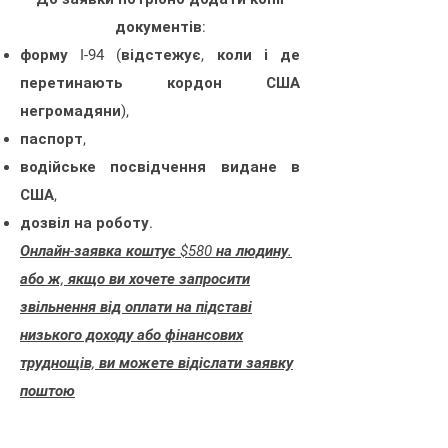
документів:
форму I-94 (відстежує, коли і де
перетинають кордон США
негромадяни),
паспорт,
водійське посвідчення видане в
США,
дозвіл на роботу.
Онлайн-заявка коштує $580 на людину.
або ж, якщо ви хочете запросити
звільнення від оплати на підставі
низького доходу або фінансових
труднощів, ви можете відіслати заявку
поштою