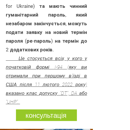
for Ukraine) та мають чинний
гуманітарний пароль, який
незабаром закінчується, можуть
подати заявку на новий термін
пароля (ре-пароль) на термін до
2 додаткових років.
Це стосується всіх, у кого у
початковій формі I-94 (яку ви
отримали при першому в'їзді в
США після 11 лютого 2022 року)
вказано клас допуску "DT", DA або
"UHP".
консультація