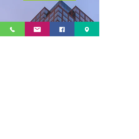
2
I-765, Application for
Employment Authorization
Форма I-765 дозволяє
іноземним громадянам
отримати дозвіл на
працевлаштування в США. Цей
документ, також відомий як
Employment Authorization