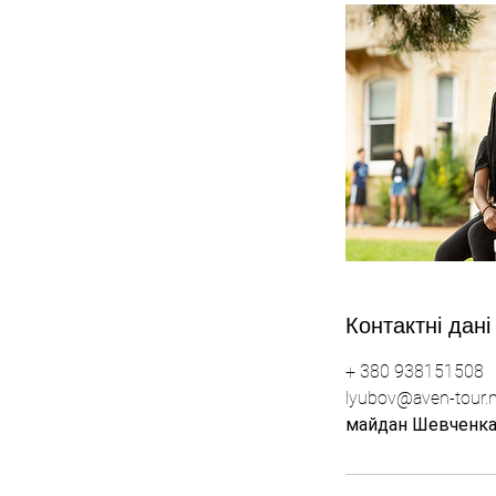
Контактні дані
+ 380 938151508
lyubov@aven-tour.n
майдан Шевченка, N