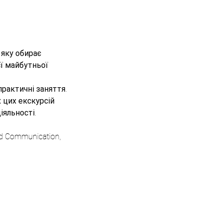
 яку обирає
ї майбутньої
рактичні заняття.
 цих екскурсій
яльності.
nd Communication,