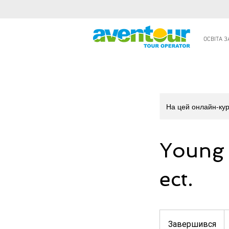
ОСВІТА 
На цей онлайн-кур
Young 
ect.
1
у
Завершився
З
г