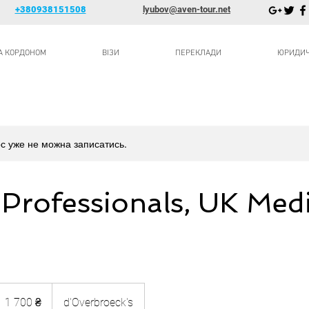
+380938151508
lyubov@aven-tour.net
ЗА КОРДОНОМ
ВІЗИ
ПЕРЕКЛАДИ
ЮРИДИЧН
с уже не можна записатись.
Professionals, UK Medi
 700
країнських
1 700 ₴
d'Overbroeck's
ривень