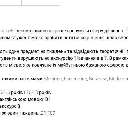
ssionals" дає можливість краще зрозуміти сферу діяльності,
чином стужент може зробити остаточне рішення щодо своє
ть один предмет на тиждень та відвідають теоретичні і п
уденти вирушають на екскурсію "Навчання в дії". В рамках
ють місце, яке повязане із майбутньою бажаною сферою ді
 такими напрямами: Medicine, Engineering, Business, Media a
13-16 років і 16-18 років
 англійською мовою: В1
екскурсій
 за один тиждень: £ 1,700