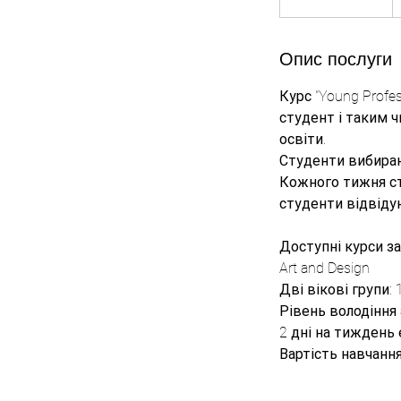
а
в
е
Опис послуги
р
Курс "Young Profe
ш
студент і таким 
и
освіти.
в
Студенти вибираю
с
Кожного тижня ст
я
студенти відвіду
Доступні курси за
Art and Design
Дві вікові групи: 
Рівень володіння
2 дні на тиждень 
Вартість навчання