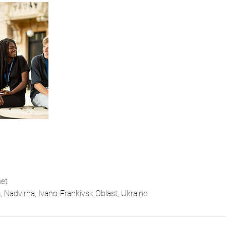
et
advirna, Ivano-Frankivsk Oblast, Ukraine