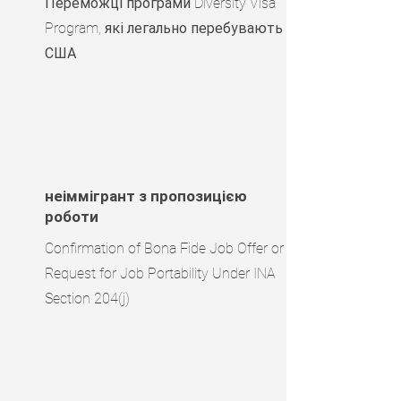
Переможці програми Diversity Visa
Program, які легально перебувають і
США
неіммігрант з пропозицією
роботи
Confirmation of Bona Fide Job Offer or
Request for Job Portability Under INA
Section 204(j)