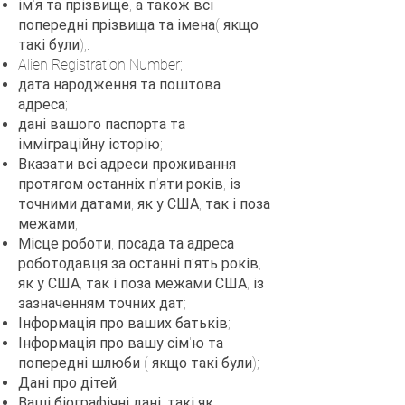
ім'я та прізвище, а також всі
попередні прізвища та імена( якщо
такі були);.
Alien Registration Number;
дата народження та поштова
адреса;
дані вашого паспорта та
імміграційну історію;
Вказати всі адреси проживання
протягом останніх п’яти років, із
точними датами, як у США, так і поза
межами;
Місце роботи, посада та
адреса
роботодавця за останні п’ять років,
як у США, так і поза межами США, із
зазначенням точних дат;
Інформація про ваших батьків;
Інформація про вашу сім'ю та
попередні шлюби ( якщо такі були);
Дані про дітей;
Ваші біографічні дані, такі як