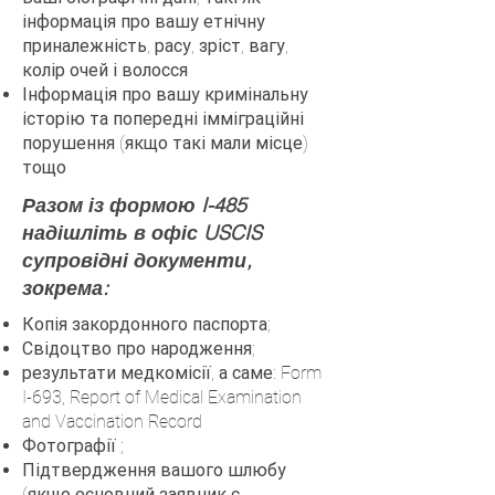
інформація про вашу етнічну
приналежність, расу, зріст, вагу,
колір очей і волосся
Інформація про вашу кримінальну
історію та попередні імміграційні
порушення (якщо такі мали місце)
тощо
Разом із формою I-485
надішліть в офіс USCIS
супровідні документи,
зокрема:
Копія закордонного паспорта;
Свідоцтво про народження;
результати медкомісії, а саме: Form
I-693, Report of Medical Examination
and Vaccination Record
Фотографії ;
Підтвердження вашого шлюбу
(якщо основний заявник є