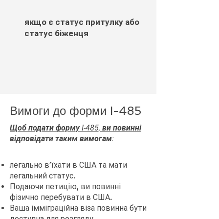
якщо є статус притулку або
статус біженця
Вимоги до форми I-485
Щоб подати форму I-485, ви повинні
відповідати таким вимогам:
легально в’їхати в США та мати
легальний статус.
Подаючи петицію, ви повинні
фізично перебувати в США.
Ваша імміграційна віза повинна бути
доступна для розгляду.