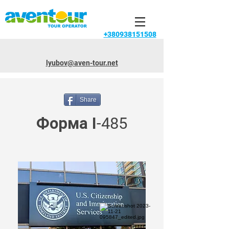
+380938151508
lyubov@aven-tour.net
Share
Форма І-485