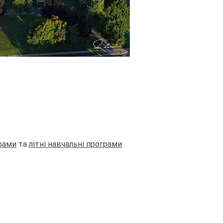
грами
та
літні навчальні програми
.