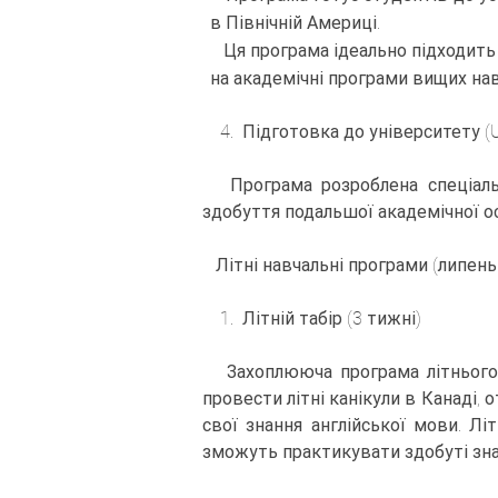
в Північній Америці.
Ця програма ідеально підходить д
на академічні програми вищих нав
4. Підготовка до університету (Uni
Програма розроблена спеціально
здобуття подальшої академічної о
Літні навчальні програми (липень 
1. Літній табір (3 тижні)
Захоплююча програма літнього та
провести літні канікули в Канаді
свої знання англійської мови. Літ
зможуть практикувати здобуті зна