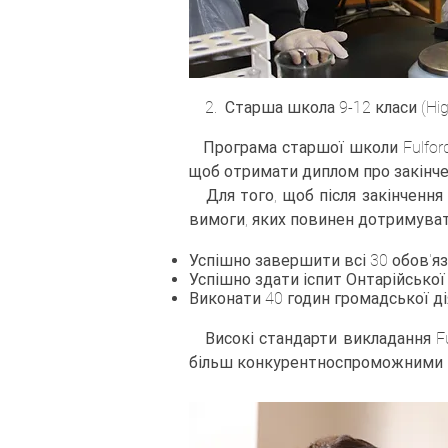
2.
Старша школа 9-12 класи (High
Програма старшої школи Fulford 
щоб отримати диплом про закінче
Для того, щоб після закінчення 
вимоги, яких повинен дотримуват
Успішно завершити всі 30 обов'я
Успішно здати іспит Онтарійсько
Виконати 40 годин громадської ді
Високі стандарти викладання Ful
більш конкурентноспроможними п