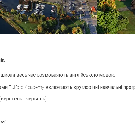
ів.
ти школи весь час розмовляють англійською мовою.
рами Fulford Academy включають
к
руглорічні навчальні про
вересень - червень):
а";