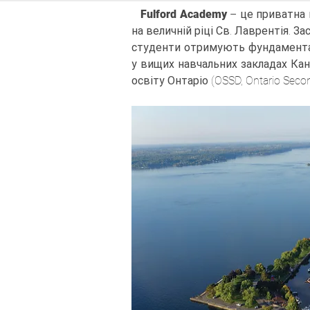
Fulford Academy
– це приватна 
на величній ріці Св. Лаврентія. За
студенти отримують фундаментал
ОСВІТА 
у вищих навчальних закладах Ка
освіту Онтаріо (OSSD, Ontario Seco