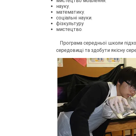
мистецтво мовлення,
науку,
математику,
соціальні науки,
фізкультуру
мистецтво.
Програма середньої школи підход
середовищі та здобути якісну сер