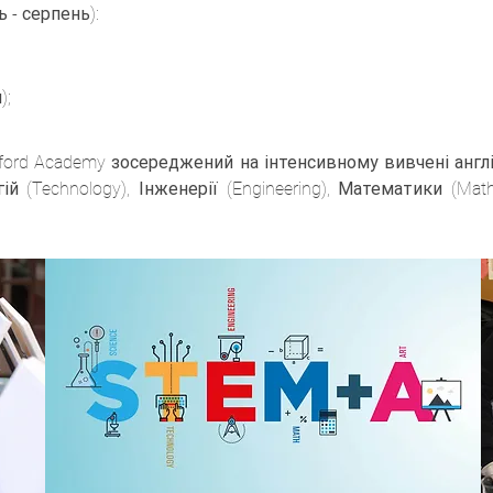
 - серпень):
);
ord Academy зосереджений на інтенсивному вивчені англі
ій (Technology), Інженерії (Engineering), Математики (Mat