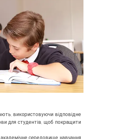
адають, використовуючи відповідне
ови для студентів, щоб покращити
в академічне середовище навчання