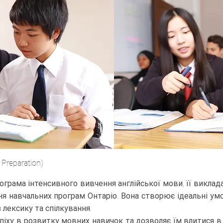
Preparation)
рограма інтенсивного вивчення англійської мови, її викл
я навчальних програм Онтаріо. Вона створює ідеальні ум
з лексику та спілкування.
іху в розвитку мовних навичок та дозволяє їм влитися 