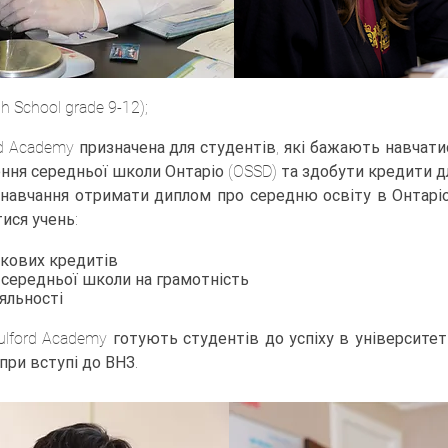
 School grade 9-12);
Academy призначена для студентів, які бажають навчатис
ння середньої школи Онтаріо (OSSD) та здобути кредити д
навчання отримати диплом про середню освіту в Онтаріо
ися учень:
зкових кредитів
ї середньої школи на грамотність
яльності
ford Academy готують студентів до успіху в університеті
ри вступі до ВНЗ.