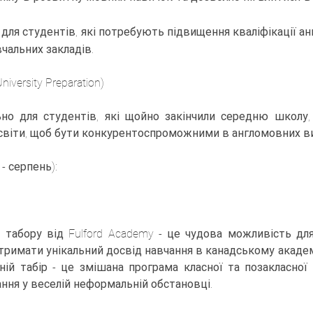
ля студентів, які потребують підвищення кваліфікації ан
чальних закладів.
versity Preparation)
 для студентів, які щойно закінчили середню школу,
світи, щоб бути конкурентоспроможними в англомовних ви
- серпень):
бору від Fulford Academy - це чудова можливість для 
, отримати унікальний досвід навчання в канадському акад
ній табір - це змішана програма класної та позакласної 
ння у веселій неформальній обстановці.