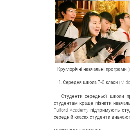
Круглорічні навчальні програми (
1. Середня школа 7-8 класи (Middle
Студенти середньої школи пров
студентам краще пізнати навчаль
Fulford Academy підтримують сту
середній класах студенти вивчают