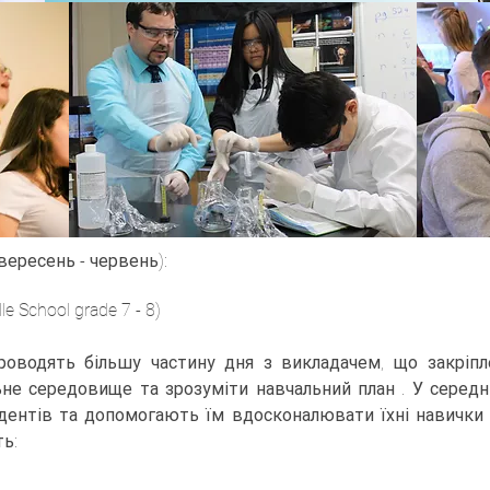
вересень - червень):
 School grade 7 - 8)
одять більшу частину дня з викладачем, що закріпле
не середовище та зрозуміти навчальний план . У середні
дентів та допомогають їм вдосконалювати їхні навички 
ь: