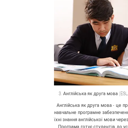
3. Англійська як друга мова (ESL 
Англійська як друга мова - це п
навчальне програмне забезпеченн
їхні знання англійської мови чере
Програма готує студентів до усп