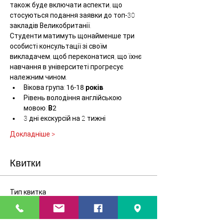
також буде включати аспекти, що 
стосуються подання заявки до топ-30 
закладів Великобританії.
Студенти матимуть щонайменше три 
особисті консультації зі своїм 
викладачем, щоб переконатися, що їхнє 
навчання в університеті прогресує 
належним чином.
Вікова група: 
16-18 років
Рівень володіння англійською 
мовою: 
В2
3 дні екскурсій на 2 тижні
Докладніше >
Квитки
Тип квитка
Oxbridge Preparation