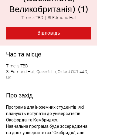
Великобританія) (1)
Time is TBD
  |  
St Edmund Hall
Відповідь
Час та місце
Time is TBD
St Edmund Hall, Queen's Ln, Oxford OX1 4AR,
UK
Про захід
Програма для іноземних студентів, які 
планують вступати до університетів 
Оксфорда та Кембриджу.
Навчальна програма буде зосереджена 
на двох університетах "Оксбридж", але 