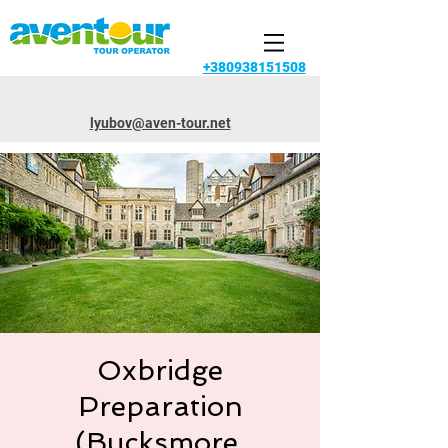
+380938151508
lyubov@aven-tour.net
Oxbridge
Preparation
(Bucksmore,