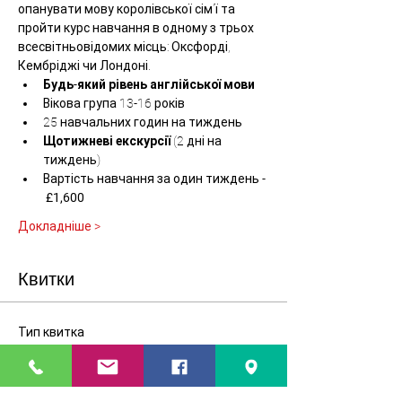
опанувати мову королівської сім'ї та 
пройти курс навчання в одному з трьох 
всесвітньовідомих місць: Оксфорді, 
Кембріджі чи Лондоні. 
Будь-який рівень англійської мови
Вікова група 13-16 років
25 навчальних годин на тиждень
Щотижневі екскурсії 
(2 дні на 
тиждень)
Вартість навчання за один тиждень - 
£1,600 
Докладніше >
Квитки
Тип квитка
Intensive English (13-16 р.)
Більше інформації