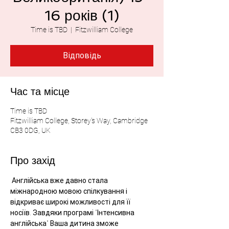
16 років (1)
Time is TBD
  |  
Fitzwilliam College
Відповідь
Час та місце
Time is TBD
Fitzwilliam College, Storey's Way, Cambridge
CB3 0DG, UK
Про захід
 Англійська вже давно стала 
міжнародною мовою спілкування і 
відкриває широкі можливості для її 
носіїв. Завдяки програмі "Інтенсивна 
англійська" Ваша дитина зможе 