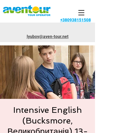
+380938151508
lyubov@aven-tour.net
Intensive English
(Bucksmore,
Великобританія) 13-