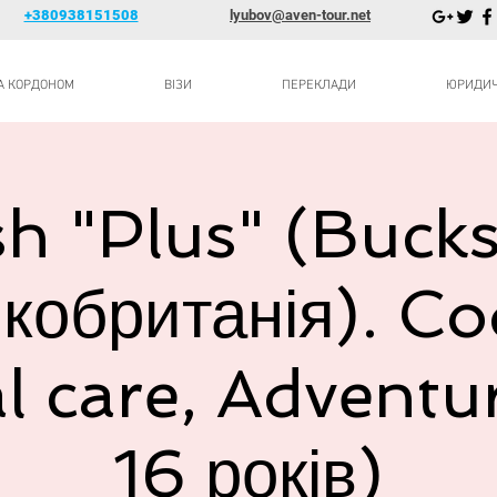
+380938151508
lyubov@aven-tour.net
ЗА КОРДОНОМ
ВІЗИ
ПЕРЕКЛАДИ
ЮРИДИЧН
sh "Plus" (Buck
кобританія). Co
 care, Adventu
16 років)