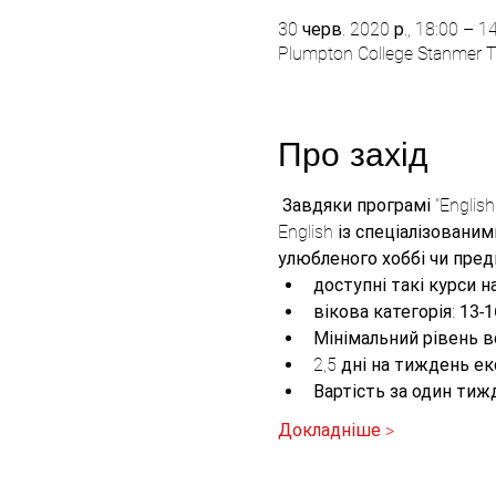
30 черв. 2020 р., 18:00 – 14
Plumpton College Stanmer Tr
Про захід
 Завдяки програмі "Engli
English із спеціалізован
улюбленого хоббі чи предм
доступні такі курси на
вікова категорія: 
13-1
Мінімальний рівень в
2,5 дні на тиждень е
Вартість за один тижд
Докладніше >