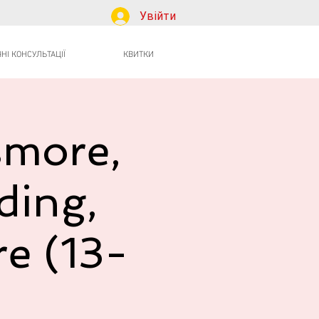
Увійти
І КОНСУЛЬТАЦІЇ
КВИТКИ
smore,
ding,
re (13-