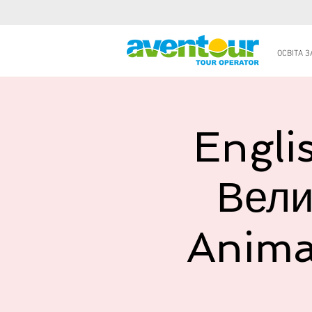
ОСВІТА 
Engli
Вели
Animal