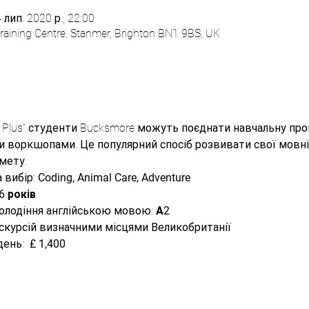
 лип. 2020 р., 22:00
aining Centre, Stanmer, Brighton BN1 9BS, UK
sh Plus" студенти Bucksmore можуть поєднати навчальну пр
ими воркшопами. Це популярний спосіб розвивати свої мовн
ету.  
 вибір:
 Coding, Animal Care, Adventure
6 років
олодіння англійською мовою: 
А2
кскурсій визначними місцями Великобританії
ень:  
£ 1,400