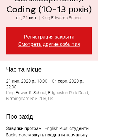
Coding (10-13 років)
вт, 21 лип.
  |  
King Edward's School
Регистрация закрыта
Смотреть другие события
Час та місце
21 лип. 2020 р., 18:00 – 04 серп. 2020 р.,
22:00
King Edward's School, Edgbaston Park Road,
Birmingham B15 2UA, UK
Про захід
Завдяки програмі "English Plus" студенти 
Bucksmore можуть поєднати навчальну 