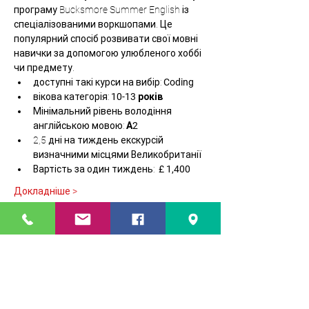
програму Bucksmore Summer English із 
спеціалізованими воркшопами. Це 
популярний спосіб розвивати свої мовні 
навички за допомогою улюбленого хоббі 
чи предмету. 
доступні такі курси на вибір:
 Coding
вікова категорія: 
10-13 років
Мінімальний рівень володіння 
англійською мовою: 
А2
2,5 дні на тиждень екскурсій 
визначними місцями Великобританії
Вартість за один тиждень:  
£ 1,400
Докладніше >
Квитки
Продаж завершено
Тип квитка