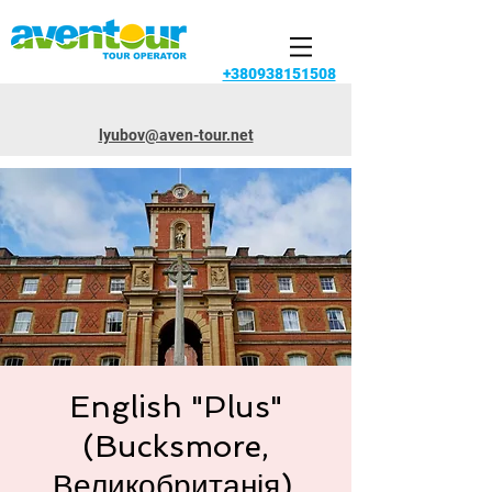
+380938151508
lyubov@aven-tour.net
English "Plus"
(Bucksmore,
Великобританія).