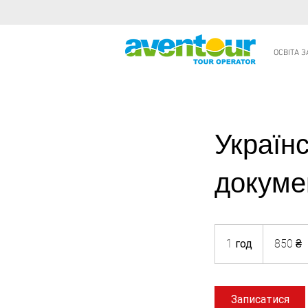
ОСВІТА 
Україн
докуме
850
українських
1 год
1
850 ₴
гривень
г
о
Записатися