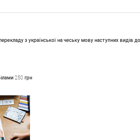
перекладу з української на чеську мову наступних видів д
білами 250 грн