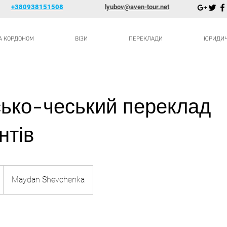
+380938151508
lyubov@aven-tour.net
ЗА КОРДОНОМ
ВІЗИ
ПЕРЕКЛАДИ
ЮРИДИЧН
сько-чеський переклад
нтів
Maydan Shevchenka