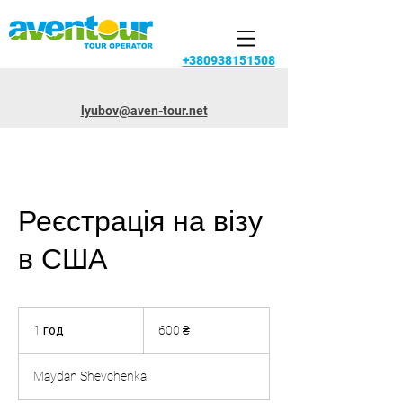
+380938151508
lyubov@aven-tour.net
Реєстрація на візу
в США
600
українських
1 год
1
600 ₴
гривень
г
о
Maydan Shevchenka