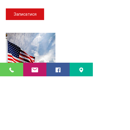
Записатися
Контактні дані
майдан Шевченка, Nadvirna, Ivano-
Frankivsk Oblast, Ukraine