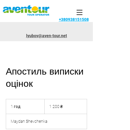
+380938151508
lyubov@aven-tour.net
Апостиль виписки
оцінок
1 200
українських
1 год
1
1 200 ₴
гривень
г
о
Maydan Shevchenka