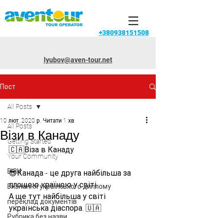
+380938151508
lyubov@aven-tour.net
Пост
All Posts
10 лют. 2020 р.
Читати 1 хв
All Posts
Візи в Канаду
Getting Started
🇨🇦Віза в Канаду
Your Community
ВІЗИ
😎Канада - це друга найбільша за 
площею країною у світі.
Визнання українського диплому
А ще тут найбільша у світі 
переклад документів
українська діаспора. 🇺🇦
Рубрика без назви