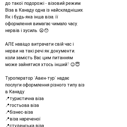
до такої подорожі - візовий режим. 
Віза в Канаду одна із найскладніших. 
Як і будь-яка інша віза, її 
оформлення вимагає чимало часу, 
нервів і зусиль. 😦😯
АЛЕ навіщо витрачати свій час і 
нерви на такі речі як документи, 
коли замість Вас цим питанням 
може зайнятися хтось інший? 😉😇
Туроператор "Авен-тур" надає 
послуги оформлення різного типу віз 
в Канаду:
📍туристична віза
📍гостьова віза
📍бізнес-віза
📍віза нареченої
📍студенська віза