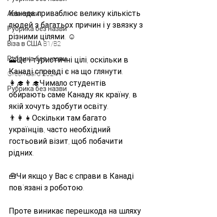
Канада приваблює велику кількість 
Авіаквики
людей з багатьох причин і у звязку з 
Рубрика без назви
різними цілями. ☺️
Віза в США B1/B2
Рубрика без назви
🗻Це і туристичні цілі, оскільки в 
Канаді справді є на що глянути.
Green Card 2024
👩‍🎓👨‍🎓Чимало студентів 
Рубрика без назви
обирають саме Канаду як країну, в 
якій хочуть здобути освіту.
👨‍👩‍👧Оскільки там багато 
українців, часто необхідний 
гостьовий візит, щоб побачити 
рідних.
🧰Чи якщо у Вас є справи в Канаді 
пов`язані з роботою.
Проте виникає перешкода на шляху 