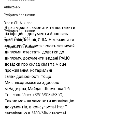
Авіаквики
Рубрика без назви
Віза в США B1/B2
В нас можна замовити та поставити 
Рубрика без назви
на офіційні  документи Апостиль -  
Green Card 2024
для Італії, Іспанії, США, Німеччини та 
інших країн. Апостилюють зазвичай 
Рубрика без назви
дипломи, атестати, додатки до 
диплому, документи видані РАЦС, 
довідки про склад сім’ї та місце 
проживання, нотаріальні 
заяви,довіреності, тощо.
Ми знаходимося за адресою: 
м.Надвірна, Майдан Шевченка 1 б. 
Телефон Viber +380680845800, 
Також можна замовити легалізацію 
документів, в консульстві Італії, 
легалізацію в МЗС/Міністерстві 