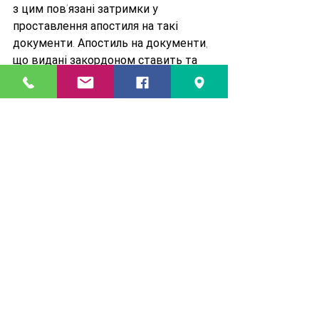
з цим пов’язані затримки у 
проставлення апостиля на такі 
документи. Апостиль на документи, 
що видані закордоном ставить та 
країна в якій видавався документ!
Дивитися всі
Останні пости