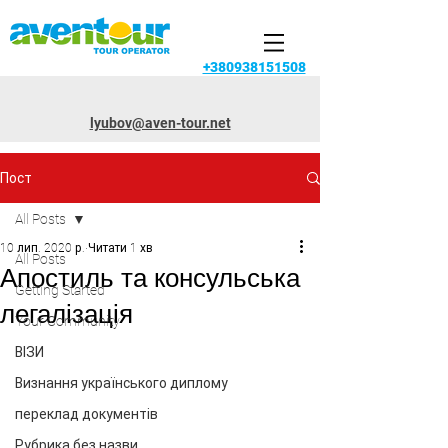
+380938151508
lyubov@aven-tour.net
Пост
All Posts
10 лип. 2020 р.
Читати 1 хв
All Posts
Апостиль та консульська
Getting Started
легалізація
Your Community
ВІЗИ
Визнання українського диплому
переклад документів
Рубрика без назви